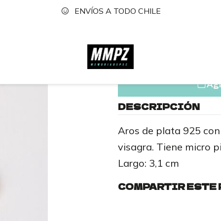
ENVÍOS A TODO CHILE
a
Accesorios
Plata & Acero
Aros Plata ó Acero
Aros
|
Aros Fle
Agr
DESCRIPCIÓN
Aros de plata 925 con
visagra. Tiene micro p
Largo: 3,1 cm
COMPARTIR ESTE