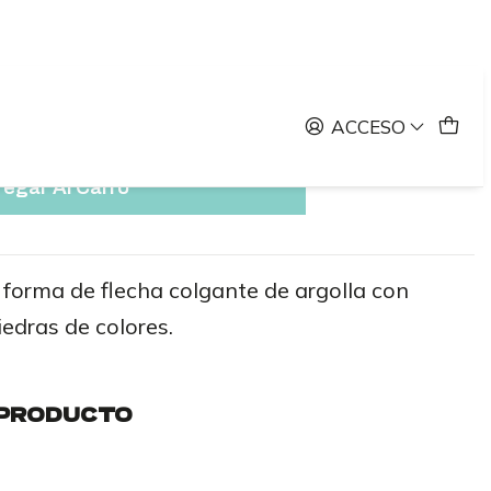
 Flecha Plata
cha Plata
ACCESO
egar Al Carro
 forma de flecha colgante de argolla con
iedras de colores.
 PRODUCTO