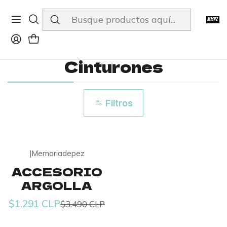
ENVÍOS A TODO CHILE
Inicio
Tienda
Accesorios
Cinturones
Cinturones
Filtros
|
Memoriadepez
-63% OFF
ACCESORIO
Agotado
ARGOLLA
$1.291 CLP
$3.490 CLP