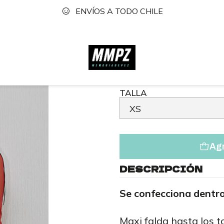
ENVÍOS A TODO CHILE
Inicio
Tienda
Faldas
Falda Winona Cuadrillé
|
Falda Wi
TALLA
Agr
DESCRIPCIÓN
Se confecciona dentro
Maxi falda hasta los t