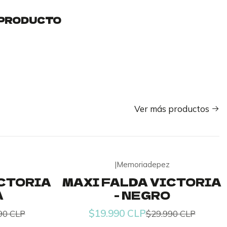
 PRODUCTO
Ver más productos
|
Memoriadepez
-33% OFF
ICTORIA
MAXI FALDA VICTORIA
A
- NEGRO
$19.990 CLP
90 CLP
$29.990 CLP