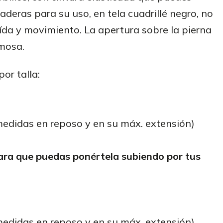
caderas para su uso, en tela cuadrillé negro, no
ída y movimiento. La apertura sobre la pierna
rmosa.
or talla:
(medidas en reposo y en su máx. extensión)
para que puedas ponértela subiendo por tus
(medidas en reposo y en su máx. extensión)