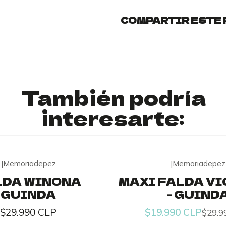
COMPARTIR ESTE
También podría
interesarte:
|
Memoriadepez
|
Memoriadepez
-33% OFF
LDA WINONA
MAXI FALDA V
GUINDA
- GUIND
$29.990 CLP
$19.990 CLP
$29.9