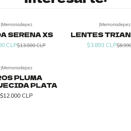
|
Memoriadepez
|
Memoriadepez
-57% OFF
A SERENA XS
LENTES TRIA
00 CLP
$3.893 CLP
$13.000 CLP
$8.99
|
Memoriadepez
ROS PLUMA
JECIDA PLATA
$12.000 CLP