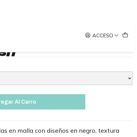
eños//
e Malla
ACCESO
s//
egar Al Carro
as en malla con diseños en negro, textura