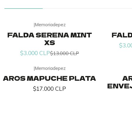
|
Memoriadepez
-77% OFF
-77% OFF
FALDA SERENA MINT
FALD
XS
$3.0
$3.000 CLP
$13.000 CLP
|
Memoriadepez
AROS MAPUCHE PLATA
A
ENVE
$17.000 CLP