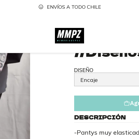
ENVÍOS A TODO CHILE
Tienda
Accesorios
Calcetas
Pantys de Malla //Dis
|
Pantys d
//Diseño
DISEÑO
Agr
DESCRIPCIÓN
-Pantys muy elasticad