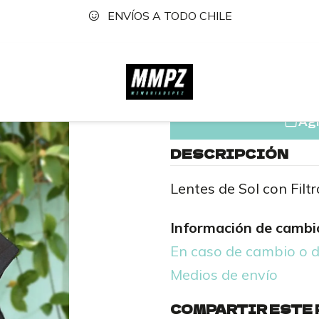
ENVÍOS A TODO CHILE
o
Tienda
Accesorios
Lentes de sol
Lentes rectangu
|
Lentes r
Agr
DESCRIPCIÓN
Lentes de Sol con Fil
Información de cambio
En caso de cambio o 
Medios de envío
COMPARTIR ESTE