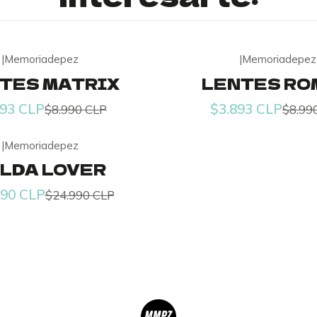
|
Memoriadepez
|
Memoriadepez
-57% OFF
TES MATRIX
LENTES RO
Agotado
893 CLP
$3.893 CLP
$8.990 CLP
$8.99
|
Memoriadepez
LDA LOVER
990 CLP
$24.990 CLP