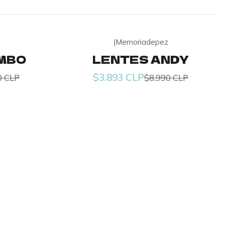
|
Memoriadepez
-57% OFF
MBO
LENTES ANDY
$3.893 CLP
0 CLP
$8.990 CLP