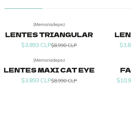
|
Memoriadepez
-57% OFF
-57% OFF
LENTES TRIANGULAR
LEN
$3.893 CLP
$3.
$8.990 CLP
|
Memoriadepez
-57% OFF
-56% OFF
LENTES MAXI CAT EYE
FA
$3.893 CLP
$10.
$8.990 CLP