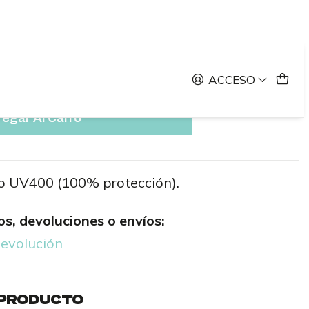
lares
ectangulares
ACCESO
egar Al Carro
tro UV400 (100% protección).
s, devoluciones o envíos:
devolución
 PRODUCTO