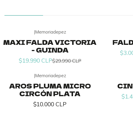
|
Memoriadepez
-33% OFF
-77% OFF
MAXI FALDA VICTORIA
FALD
- GUINDA
$3.0
$19.990 CLP
$29.990 CLP
|
Memoriadepez
-53% OFF
AROS PLUMA MICRO
CIN
CIRCÓN PLATA
$1.
$10.000 CLP