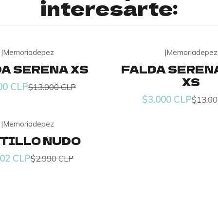
interesarte:
|
Memoriadepez
|
Memoriadepez
-77% OFF
A SERENA XS
FALDA SEREN
XS
00 CLP
$13.000 CLP
$3.000 CLP
$13.00
|
Memoriadepez
TILLO NUDO
402 CLP
$2.990 CLP