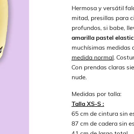
Hermosa y versátil fal
mitad, presillas para c
profundos, si babe, lle
amarilla pastel elasti
muchísimas medidas d
medida normal
. Costu
Con prendas claras si
nude.
Medidas por talla:
Talla XS-S :
65 cm de cintura sin e
87 cm de cadera sin es
41 cm de largo total