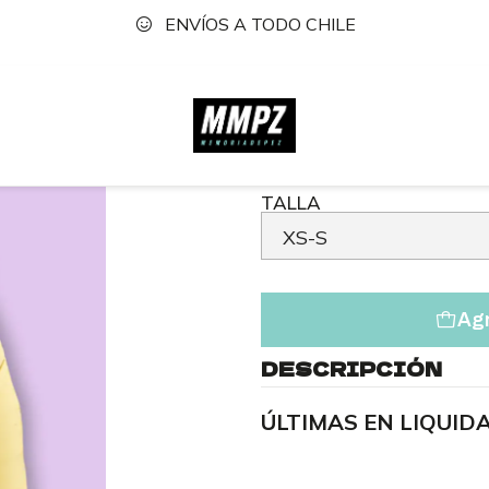
ENVÍOS A TODO CHILE
Inicio
Tienda
Faldas
Falda Midzip Margarita
|
Falda Mi
TALLA
Agr
DESCRIPCIÓN
ÚLTIMAS EN LIQUIDA