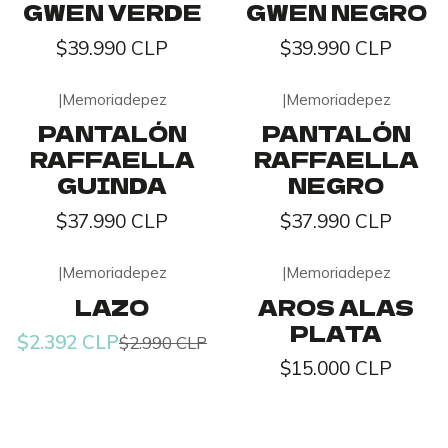
GWEN VERDE
GWEN NEGRO
$39.990 CLP
$39.990 CLP
|
Memoriadepez
|
Memoriadepez
PANTALÓN
PANTALÓN
RAFFAELLA
RAFFAELLA
GUINDA
NEGRO
$37.990 CLP
$37.990 CLP
|
Memoriadepez
|
Memoriadepez
-20% OFF
LAZO
AROS ALAS
PLATA
$2.392 CLP
$2.990 CLP
$15.000 CLP