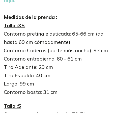
aquí.
Medidas de la prenda :
Talla :XS
Contorno pretina elasticada: 65-66 cm (da
hasta 69 cm cómodamente)
Contorno Caderas (parte más ancha): 93 cm
Contorno entrepierna: 60 - 61 cm
Tiro Adelante: 29 cm
Tiro Espalda: 40 cm
Largo: 99 cm
Contorno basta: 31 cm
Talla :S