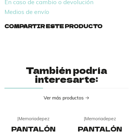
En caso de cambio o devolución
Medios de envío
COMPARTIR ESTE PRODUCTO
También podría
interesarte:
Ver más productos
|
Memoriadepez
|
Memoriadepez
PANTALÓN
PANTALÓN