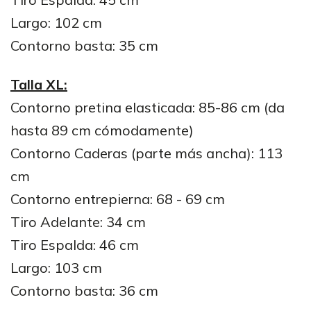
Largo: 102 cm
Contorno basta: 35 cm
Talla XL:
Contorno pretina elasticada: 85-86 cm (da
hasta 89 cm cómodamente)
Contorno Caderas (parte más ancha): 113
cm
Contorno entrepierna: 68 - 69 cm
Tiro Adelante: 34 cm
Tiro Espalda: 46 cm
Largo: 103 cm
Contorno basta: 36 cm