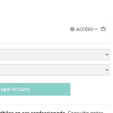
gro
Limoncello Negro
ACCESO
egar Al Carro
ábiles en ser confeccionado.
Consulta antes