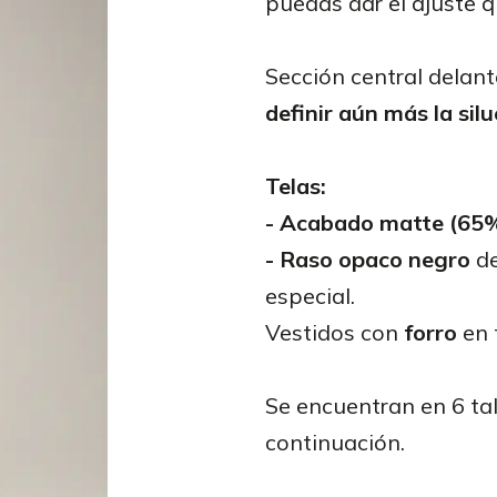
puedas dar el ajuste q
Sección central delant
definir aún más la sil
Telas:
- Acabado matte (65%
- R
aso opaco negro
de
especial.
Vestidos con
forro
en 
Se encuentran en 6 tal
continuación.