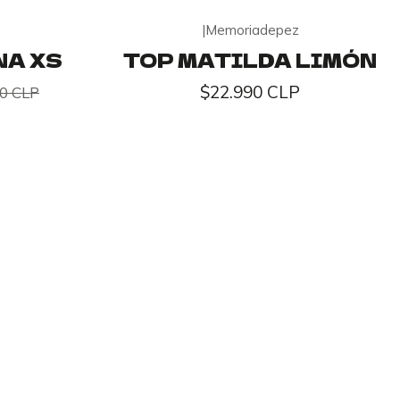
|
Memoriadepez
NA XS
TOP MATILDA LIMÓN
$22.990 CLP
0 CLP