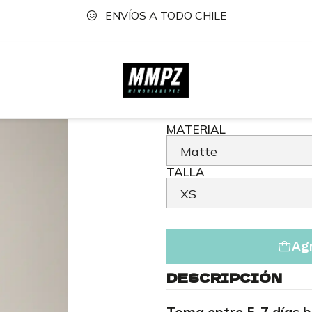
ENVÍOS A TODO CHILE
cio
Tienda
Vestidos
Jumper
Vestido Limoncello Ne
|
Vestido 
MATERIAL
TALLA
Agr
DESCRIPCIÓN
Toma entre 5-7 días h