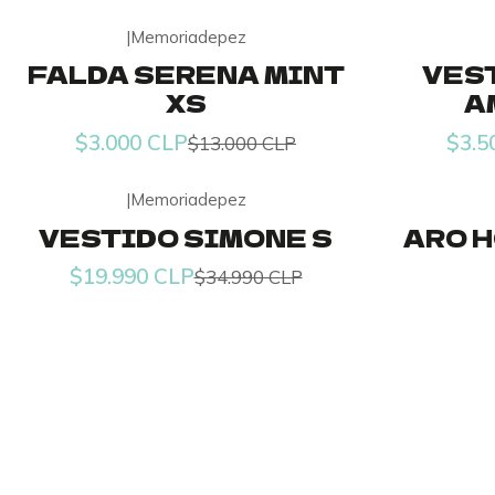
|
Memoriadepez
-77% OFF
-74% OFF
FALDA SERENA MINT
VES
XS
A
$3.000 CLP
$3.5
$13.000 CLP
|
Memoriadepez
-43% OFF
VESTIDO SIMONE S
ARO 
Agotado
$19.990 CLP
$34.990 CLP