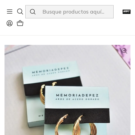
ENVÍOS A TODO CHILE
Inicio
Tienda
Accesorios
Aros
Aros Argolla Acero Dorado